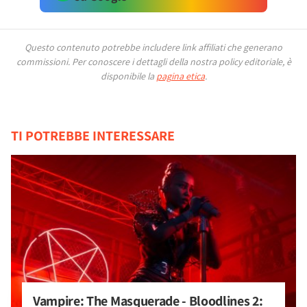
Questo contenuto potrebbe includere link affiliati che generano
commissioni.
Per conoscere i dettagli della nostra policy editoriale, è
disponibile la
pagina etica
.
TI POTREBBE INTERESSARE
Vampire: The Masquerade - Bloodlines 2: 