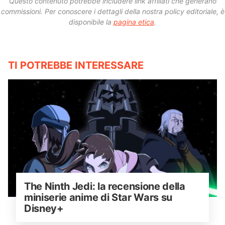
Questo contenuto potrebbe includere link affiliati che generano
commissioni.
Per conoscere i dettagli della nostra policy editoriale, è
disponibile la
pagina etica
.
TI POTREBBE INTERESSARE
The Ninth Jedi: la recensione della 
miniserie anime di Star Wars su 
Disney+