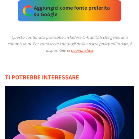
Aggiungici come fonte preferita
su Google
Questo contenuto potrebbe includere link affiliati che generano
commissioni.
Per conoscere i dettagli della nostra policy editoriale, è
disponibile la
pagina etica
.
TI POTREBBE INTERESSARE