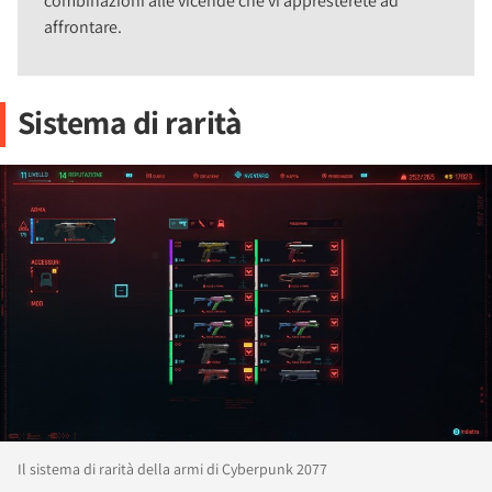
combinazioni alle vicende che vi appresterete ad
affrontare.
Sistema di rarità
Il sistema di rarità della armi di Cyberpunk 2077