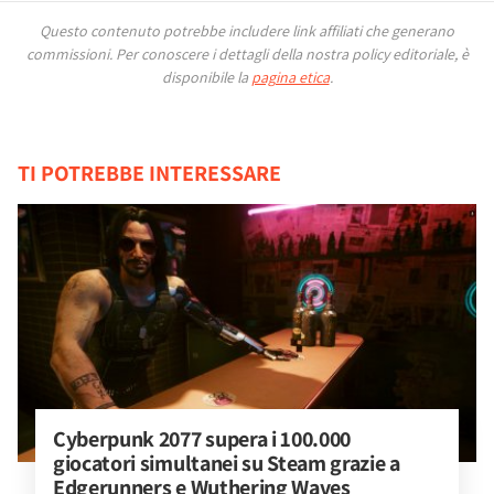
Questo contenuto potrebbe includere link affiliati che generano
commissioni.
Per conoscere i dettagli della nostra policy editoriale, è
disponibile la
pagina etica
.
TI POTREBBE INTERESSARE
Cyberpunk 2077 supera i 100.000 
giocatori simultanei su Steam grazie a 
Edgerunners e Wuthering Waves