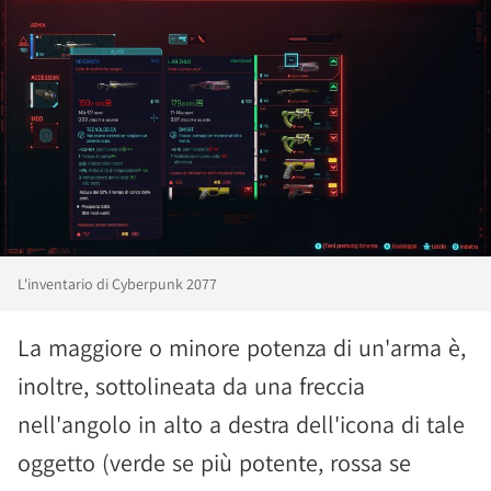
L'inventario di Cyberpunk 2077
La maggiore o minore potenza di un'arma è,
inoltre, sottolineata da una freccia
nell'angolo in alto a destra dell'icona di tale
oggetto (verde se più potente, rossa se