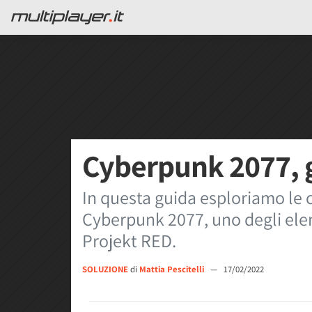
Cyberpunk 2077, g
In questa guida esploriamo le ca
Cyberpunk 2077, uno degli elem
Projekt RED.
SOLUZIONE
di
Mattia Pescitelli
—
17/02/2022