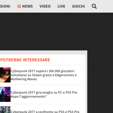
SIONI
NEWS
VIDEO
LIVE
GIOCHI
I POTREBBE INTERESSARE
Cyberpunk 2077 supera i 100.000 giocatori
simultanei su Steam grazie a Edgerunners e
Wuthering Waves
Cyberpunk 2077 gira meglio su PC o PS5 Pro
dopo l'aggiornamento?
Cyberpunk 2077 a confronto su PS5 e PS5 Pro