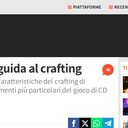
PIATTAFORME
RECEN
uida al crafting
T
46
ratteristiche del crafting di
enti più particolari del gioco di CD