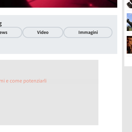
g
ews
Video
Immagini
i e come potenziarli