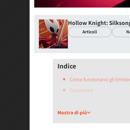
Hollow Knight: Silkson
Articoli
N
Indice
Come funzionano gli Emblem
Cacciatrice
Errante
Bestia
Mostra di più
Agreste