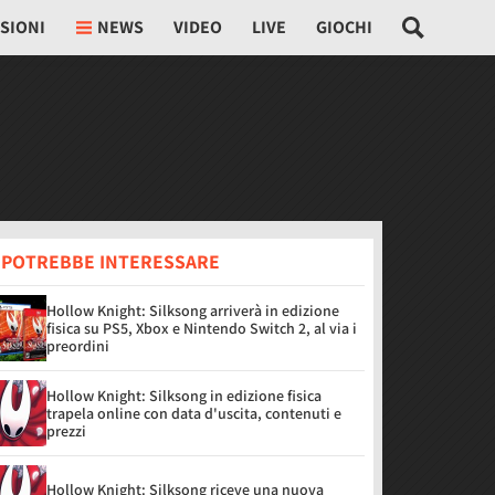
SIONI
NEWS
VIDEO
LIVE
GIOCHI
I POTREBBE INTERESSARE
Hollow Knight: Silksong arriverà in edizione
fisica su PS5, Xbox e Nintendo Switch 2, al via i
preordini
Hollow Knight: Silksong in edizione fisica
trapela online con data d'uscita, contenuti e
prezzi
Hollow Knight: Silksong riceve una nuova