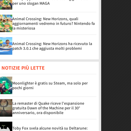
per uno slogan MAGA
Animal Crossing: New Horizons, quali
aggiornamenti vedremo in futuro? Nintendo fa
la misteriosa
Animal Crossing: New Horizons ha ricevuto la
patch 3.0.1 che aggiusta molti problemi
 NOTIZIE PIÙ LETTE
Moonlighter è gratis su Steam, ma solo per
pochi giorni
La remaster di Quake riceve l'espansione
gratuita Dawn of the Machine per il 30°
anniversario, ora disponibile
Toby Fox svela alcune novità su Deltarune: