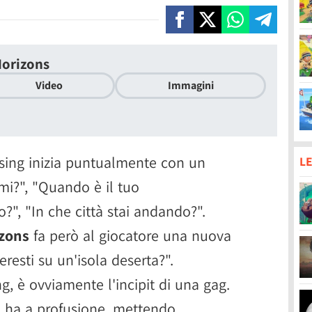
Horizons
Video
Immagini
ssing inizia puntualmente con un
LE
mi?", "Quando è il tuo
", "In che città stai andando?".
zons
fa però al giocatore una nuova
esti su un'isola deserta?".
g, è ovviamente l'incipit di una gag.
e ha a profusione, mettendo