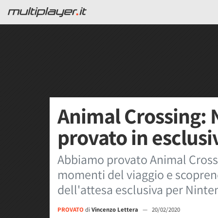
Animal Crossing:
provato in esclusi
Abbiamo provato Animal Crossi
momenti del viaggio e scoprend
dell'attesa esclusiva per Nint
PROVATO
di
Vincenzo Lettera
—
20/02/2020