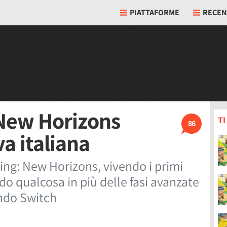
PIATTAFORME
RECEN
 New Horizons
T
86
va italiana
ng: New Horizons, vivendo i primi
o qualcosa in più delle fasi avanzate
endo Switch