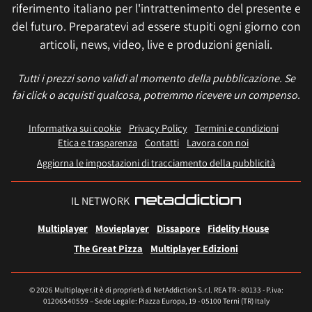
riferimento italiano per l'intrattenimento del presente e
del futuro. Preparatevi ad essere stupiti ogni giorno con
articoli, news, video, live e produzioni geniali.
Tutti i prezzi sono validi al momento della pubblicazione. Se
fai click o acquisti qualcosa, potremmo ricevere un compenso.
Informativa sui cookie
Privacy Policy
Termini e condizioni
Etica e trasparenza
Contatti
Lavora con noi
Aggiorna le impostazioni di tracciamento della pubblicità
IL NETWORK
Multiplayer
Movieplayer
Dissapore
Fidelity House
The Great Pizza
Multiplayer Edizioni
© 2026 Multiplayer.it è di proprietà di NetAddiction S.r.l. REA TR - 80133 - P.iva:
01206540559 – Sede Legale: Piazza Europa, 19 - 05100 Terni (TR) Italy