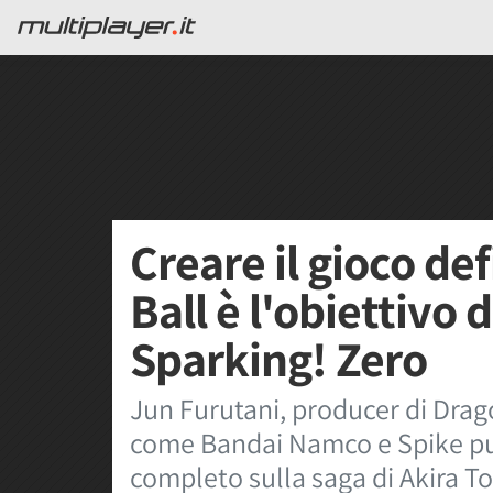
Creare il gioco de
Ball è l'obiettivo 
Sparking! Zero
Jun Furutani, producer di Drag
come Bandai Namco e Spike punt
completo sulla saga di Akira T