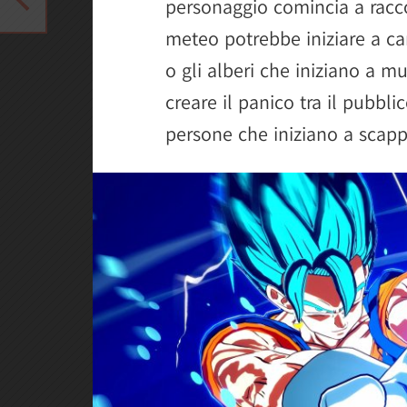
personaggio comincia a raccogl
meteo potrebbe iniziare a cam
o gli alberi che iniziano a mu
creare il panico tra il pubbli
persone che iniziano a scappa