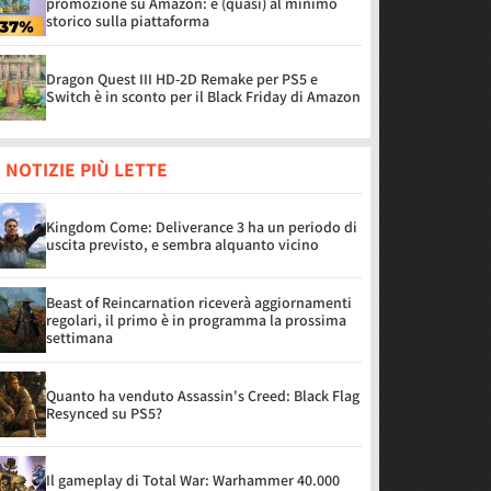
promozione su Amazon: è (quasi) al minimo
storico sulla piattaforma
Dragon Quest III HD-2D Remake per PS5 e
Switch è in sconto per il Black Friday di Amazon
 NOTIZIE PIÙ LETTE
Kingdom Come: Deliverance 3 ha un periodo di
uscita previsto, e sembra alquanto vicino
Beast of Reincarnation riceverà aggiornamenti
regolari, il primo è in programma la prossima
settimana
Quanto ha venduto Assassin's Creed: Black Flag
Resynced su PS5?
Il gameplay di Total War: Warhammer 40.000