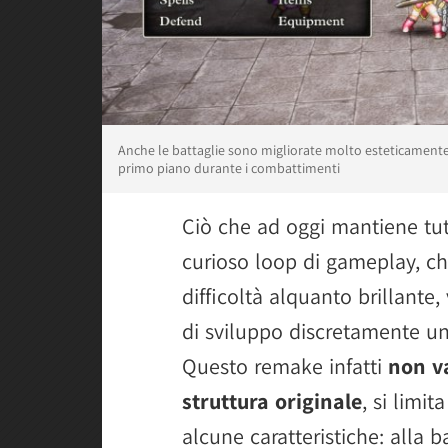
Anche le battaglie sono migliorate molto esteticamente,
primo piano durante i combattimenti
Ciò che ad oggi mantiene tutt
curioso loop di gameplay, ch
difficoltà alquanto brillante
di sviluppo discretamente uni
Questo remake infatti
non va
struttura originale
, si limi
alcune caratteristiche: alla b