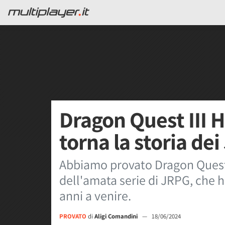
Dragon Quest III
torna la storia de
Abbiamo provato Dragon Quest 
dell'amata serie di JRPG, che h
anni a venire.
PROVATO
di
Aligi Comandini
—
18/06/2024