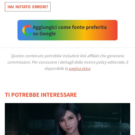
HAI NOTATO ERRORI?
Aggiungici come fonte preferita
su Google
Questo contenuto potrebbe includere link affiliati che generano
commissioni.
Per conoscere i dettagli della nostra policy editoriale, è
disponibile la
pagina etica
.
TI POTREBBE INTERESSARE