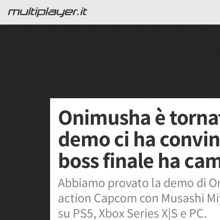
Onimusha è tornat
demo ci ha convin
boss finale ha cam
Abbiamo provato la demo di On
action Capcom con Musashi Miy
su PS5, Xbox Series X|S e PC.