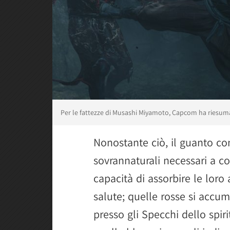
Per le fattezze di Musashi Miyamoto, Capcom ha riesum
Nonostante ciò, il guanto con
sovrannaturali necessari a c
capacità di assorbire le loro 
salute; quelle rosse si accu
presso gli Specchi dello spir