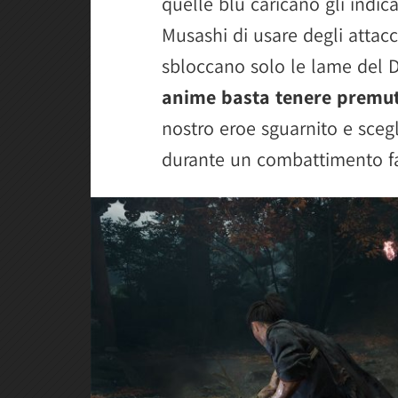
quelle blu caricano gli indic
Musashi di usare degli attacc
sbloccano solo le lame del D
anime basta tenere premut
nostro eroe sguarnito e sceg
durante un combattimento fa 