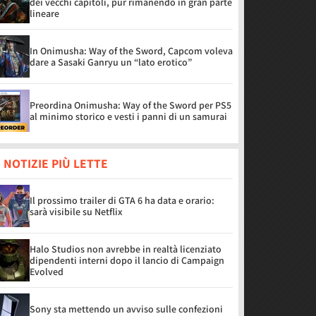
dei vecchi capitoli, pur rimanendo in gran parte
lineare
In Onimusha: Way of the Sword, Capcom voleva
dare a Sasaki Ganryu un “lato erotico”
Preordina Onimusha: Way of the Sword per PS5
al minimo storico e vesti i panni di un samurai
 NOTIZIE PIÙ LETTE
Il prossimo trailer di GTA 6 ha data e orario:
sarà visibile su Netflix
Halo Studios non avrebbe in realtà licenziato
dipendenti interni dopo il lancio di Campaign
Evolved
Sony sta mettendo un avviso sulle confezioni