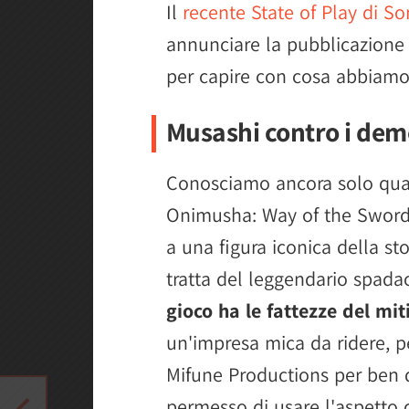
Il
recente State of Play di So
annunciare la pubblicazione
per capire con cosa abbiamo 
Musashi contro i dem
Conosciamo ancora solo qual
Onimusha: Way of the Sword 
a una figura iconica della st
tratta del leggendario spad
gioco ha le fattezze del mi
un'impresa mica da ridere, 
Mifune Productions per ben d
permesso di usare l'aspetto d