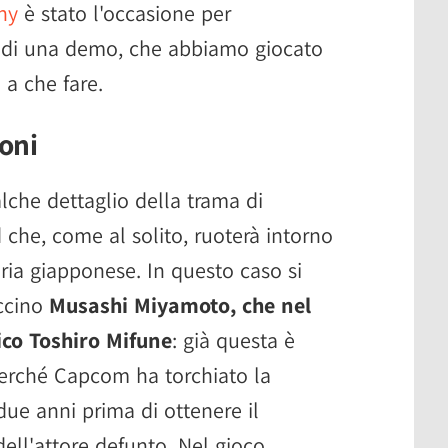
ny
è stato l'occasione per
 di una demo, che abbiamo giocato
a che fare.
oni
che dettaglio della trama di
che, come al solito, ruoterà intorno
oria giapponese. In questo caso si
accino
Musashi Miyamoto, che nel
tico Toshiro Mifune
: già questa è
perché Capcom ha torchiato la
ue anni prima di ottenere il
ell'attore defunto. Nel gioco,