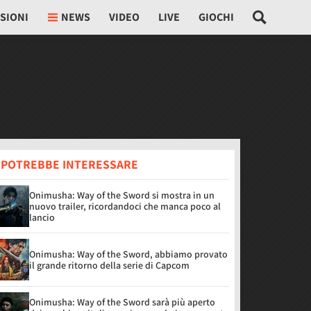
SIONI
NEWS
VIDEO
LIVE
GIOCHI
I POTREBBE INTERESSARE
Onimusha: Way of the Sword si mostra in un
nuovo trailer, ricordandoci che manca poco al
lancio
Onimusha: Way of the Sword, abbiamo provato
il grande ritorno della serie di Capcom
Onimusha: Way of the Sword sarà più aperto