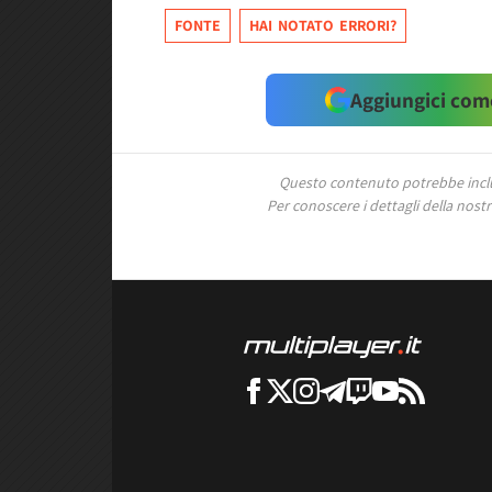
FONTE
HAI NOTATO ERRORI?
Aggiungici come
Questo contenuto potrebbe includ
Per conoscere i dettagli della nostra