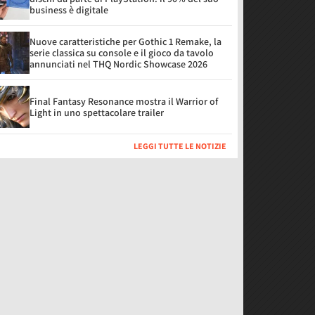
business è digitale
Nuove caratteristiche per Gothic 1 Remake, la
serie classica su console e il gioco da tavolo
annunciati nel THQ Nordic Showcase 2026
Final Fantasy Resonance mostra il Warrior of
Light in uno spettacolare trailer
LEGGI TUTTE LE NOTIZIE