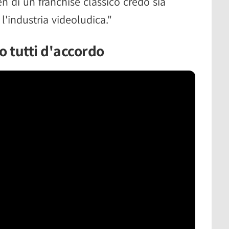
en di un franchise classico credo sia
l'industria videoludica."
o tutti d'accordo