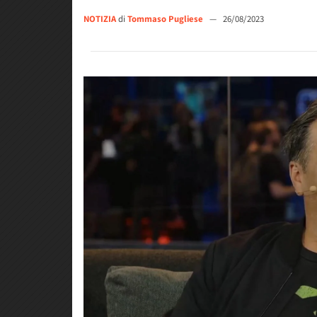
NOTIZIA
di
Tommaso Pugliese
—
26/08/2023