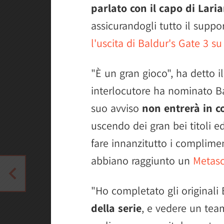
parlato con il capo di Lari
assicurandogli tutto il supp
l'uscita di Baldur's Gate 3 s
"È un gran gioco", ha detto i
interlocutore ha nominato B
suo avviso
non entrerà in c
uscendo dei gran bei titoli ed
fare innanzitutto i complimen
abbiano raggiunto un
Metasc
"Ho completato gli originali
della serie
, e vedere un tea