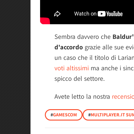
Sembra davvero che
Baldur'
d'accordo
grazie alle sue ev
un caso che il titolo di Lari
voti altissimi
ma anche i since
spicco del settore.
Avete letto la nostra
recensi
#
GAMESCOM
#
MULTIPLAYER.IT SU