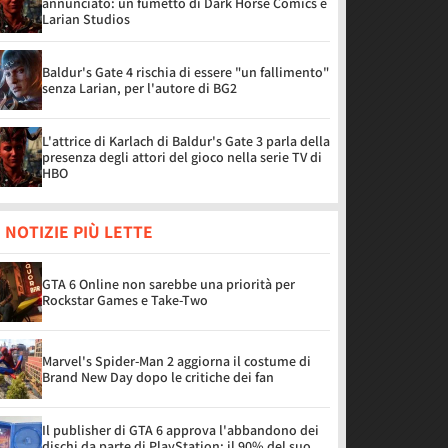
annunciato: un fumetto di Dark Horse Comics e
Larian Studios
Baldur's Gate 4 rischia di essere "un fallimento"
senza Larian, per l'autore di BG2
L'attrice di Karlach di Baldur's Gate 3 parla della
presenza degli attori del gioco nella serie TV di
HBO
 NOTIZIE PIÙ LETTE
GTA 6 Online non sarebbe una priorità per
Rockstar Games e Take-Two
Marvel's Spider-Man 2 aggiorna il costume di
Brand New Day dopo le critiche dei fan
Il publisher di GTA 6 approva l'abbandono dei
dischi da parte di PlayStation: il 90% del suo