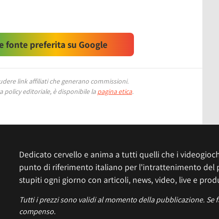
 fonte preferita su Google
ere link affiliati che generano commissioni.
 policy editoriale, è disponibile la
pagina etica
.
Dedicato cervello e anima a tutti quelli che i videogiochi
punto di riferimento italiano per l'intrattenimento del 
stupiti ogni giorno con articoli, news, video, live e prod
Tutti i prezzi sono validi al momento della pubblicazione. Se 
compenso.