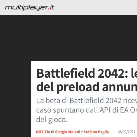
Battlefield 2042: l
del preload annun
La beta di Battlefield 2042 rice
caso spuntano dall'API di EA O
del gioco.
NOTIZIA
di
Giorgio Melani
e
Stefano Paglia
—
28/09/2021