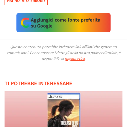
HAI NOTATO ERRORI?
Aggiungici come fonte preferita
su Google
Questo contenuto potrebbe includere link affiliati che generano
commissioni.
Per conoscere i dettagli della nostra policy editoriale, è
disponibile la
pagina etica
.
TI POTREBBE INTERESSARE