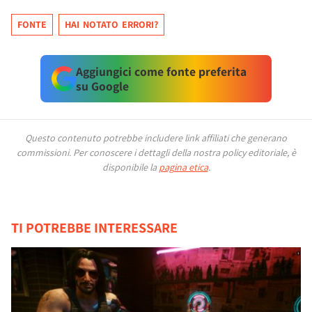
FONTE
HAI NOTATO ERRORI?
Aggiungici come fonte preferita
su Google
Questo contenuto potrebbe includere link affiliati che generano
commissioni.
Per conoscere i dettagli della nostra policy editoriale, è
disponibile la
pagina etica
.
TI POTREBBE INTERESSARE