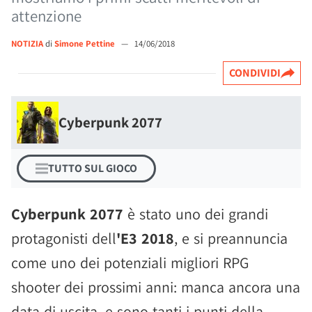
attenzione
NOTIZIA
di
Simone Pettine
—
14/06/2018
CONDIVIDI
Cyberpunk 2077
TUTTO SUL GIOCO
Cyberpunk 2077
è stato uno dei grandi
protagonisti dell
'E3 2018
, e si preannuncia
come uno dei potenziali migliori RPG
shooter dei prossimi anni: manca ancora una
data di uscita, e sono tanti i punti della