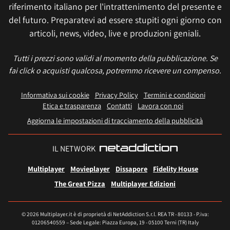
riferimento italiano per l'intrattenimento del presente e
del futuro. Preparatevi ad essere stupiti ogni giorno con
articoli, news, video, live e produzioni geniali.
Tutti i prezzi sono validi al momento della pubblicazione. Se
fai click o acquisti qualcosa, potremmo ricevere un compenso.
Informativa sui cookie
Privacy Policy
Termini e condizioni
Etica e trasparenza
Contatti
Lavora con noi
Aggiorna le impostazioni di tracciamento della pubblicità
IL NETWORK
Multiplayer
Movieplayer
Dissapore
Fidelity House
The Great Pizza
Multiplayer Edizioni
© 2026 Multiplayer.it è di proprietà di NetAddiction S.r.l. REA TR - 80133 - P.iva:
01206540559 – Sede Legale: Piazza Europa, 19 - 05100 Terni (TR) Italy