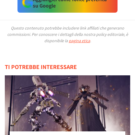
su Google
Questo contenuto potrebbe includere link affiliati che generano
commissioni.
Per conoscere i dettagli della nostra policy editoriale, è
disponibile la
pagina etica
.
TI POTREBBE INTERESSARE