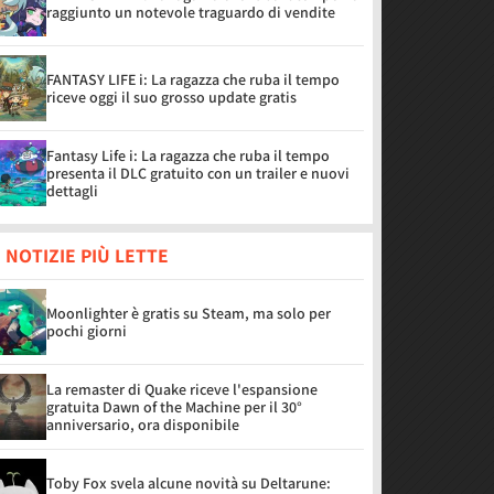
raggiunto un notevole traguardo di vendite
FANTASY LIFE i: La ragazza che ruba il tempo
riceve oggi il suo grosso update gratis
Fantasy Life i: La ragazza che ruba il tempo
presenta il DLC gratuito con un trailer e nuovi
dettagli
 NOTIZIE PIÙ LETTE
Moonlighter è gratis su Steam, ma solo per
pochi giorni
La remaster di Quake riceve l'espansione
gratuita Dawn of the Machine per il 30°
anniversario, ora disponibile
Toby Fox svela alcune novità su Deltarune: