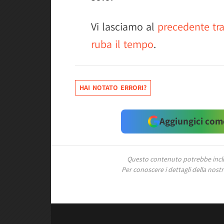
Vi lasciamo al
precedente trai
ruba il tempo
.
HAI NOTATO ERRORI?
Aggiungici come
Questo contenuto potrebbe includ
Per conoscere i dettagli della nostra