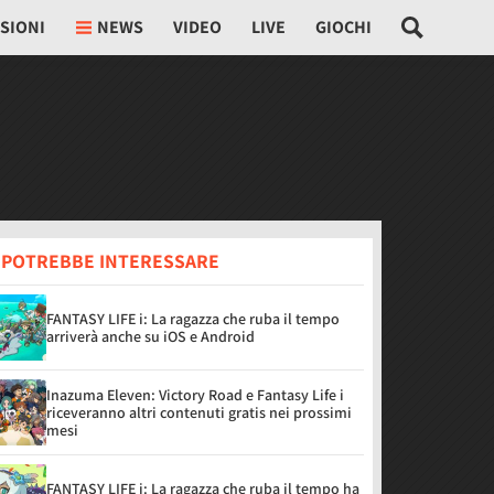
SIONI
NEWS
VIDEO
LIVE
GIOCHI
I POTREBBE INTERESSARE
FANTASY LIFE i: La ragazza che ruba il tempo
arriverà anche su iOS e Android
Inazuma Eleven: Victory Road e Fantasy Life i
riceveranno altri contenuti gratis nei prossimi
mesi
FANTASY LIFE i: La ragazza che ruba il tempo ha