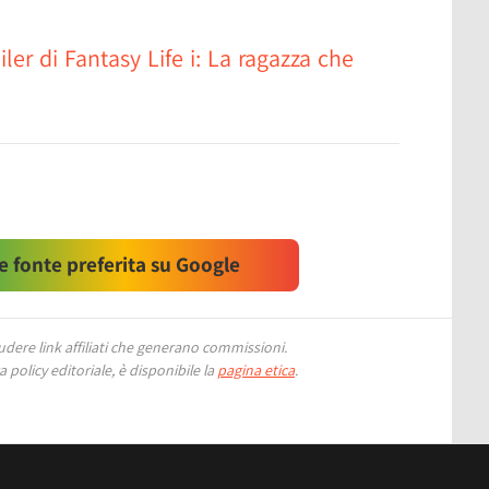
ler di Fantasy Life i: La ragazza che
 fonte preferita su Google
ere link affiliati che generano commissioni.
 policy editoriale, è disponibile la
pagina etica
.