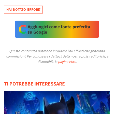
HAI NOTATO ERRORI?
Aggiungici come fonte preferita
su Google
Questo contenuto potrebbe includere link affiliati che generano
commissioni.
Per conoscere i dettagli della nostra policy editoriale, è
disponibile la
pagina etica
.
TI POTREBBE INTERESSARE