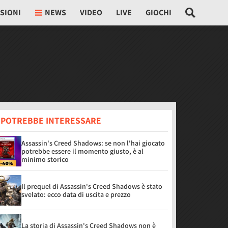
SIONI
NEWS
VIDEO
LIVE
GIOCHI
I POTREBBE INTERESSARE
Assassin's Creed Shadows: se non l'hai giocato
potrebbe essere il momento giusto, è al
minimo storico
Il prequel di Assassin's Creed Shadows è stato
svelato: ecco data di uscita e prezzo
La storia di Assassin's Creed Shadows non è