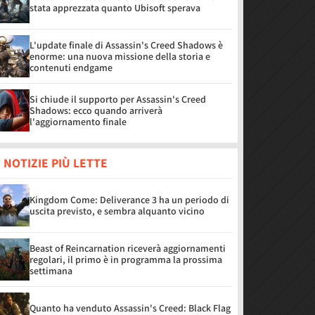
stata apprezzata quanto Ubisoft sperava
L'update finale di Assassin's Creed Shadows è
enorme: una nuova missione della storia e
contenuti endgame
Si chiude il supporto per Assassin's Creed
Shadows: ecco quando arriverà
l'aggiornamento finale
 NOTIZIE PIÙ LETTE
Kingdom Come: Deliverance 3 ha un periodo di
uscita previsto, e sembra alquanto vicino
Beast of Reincarnation riceverà aggiornamenti
regolari, il primo è in programma la prossima
settimana
Quanto ha venduto Assassin's Creed: Black Flag