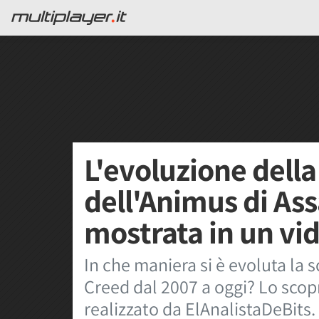
L'evoluzione dell
dell'Animus di Ass
mostrata in un vi
In che maniera si è evoluta la 
Creed dal 2007 a oggi? Lo scop
realizzato da ElAnalistaDeBits.