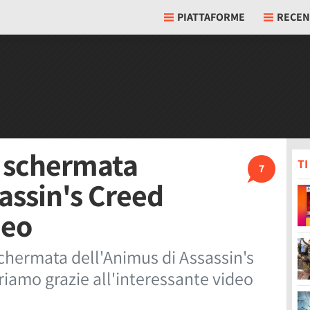
PIATTAFORME
RECEN
a schermata
T
7
assin's Creed
deo
schermata dell'Animus di Assassin's
riamo grazie all'interessante video