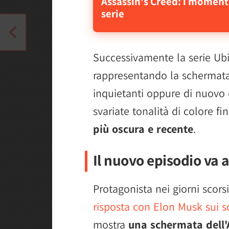
Assassin's Creed: i momenti
serie
Successivamente la serie Ubis
rappresentando la schermata 
inquietanti oppure di nuovo
svariate tonalità di colore fi
più oscura e recente
.
Il nuovo episodio va 
Protagonista nei giorni scors
risposta con Elon Musk sui s
mostra
una schermata dell