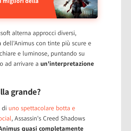
 migliori della
oft alterna approcci diversi,
dell'Animus con tinte più scure e
 chiare e luminose, puntando su
no ad arrivare a
un'interpretazione
alla grande?
i di
uno spettacolare botta e
ocial
, Assassin's Creed Shadows
'Animus quasi completamente