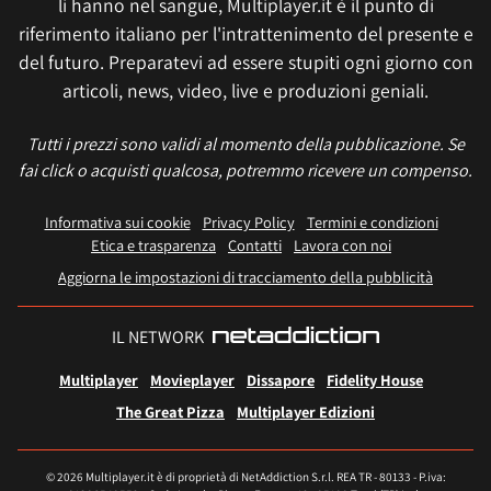
li hanno nel sangue, Multiplayer.it è il punto di
riferimento italiano per l'intrattenimento del presente e
del futuro. Preparatevi ad essere stupiti ogni giorno con
articoli, news, video, live e produzioni geniali.
Tutti i prezzi sono validi al momento della pubblicazione. Se
fai click o acquisti qualcosa, potremmo ricevere un compenso.
Informativa sui cookie
Privacy Policy
Termini e condizioni
Etica e trasparenza
Contatti
Lavora con noi
Aggiorna le impostazioni di tracciamento della pubblicità
IL NETWORK
Multiplayer
Movieplayer
Dissapore
Fidelity House
The Great Pizza
Multiplayer Edizioni
© 2026 Multiplayer.it è di proprietà di NetAddiction S.r.l. REA TR - 80133 - P.iva: