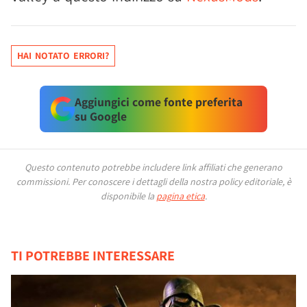
HAI NOTATO ERRORI?
Aggiungici come fonte preferita
su Google
Questo contenuto potrebbe includere link affiliati che generano
commissioni.
Per conoscere i dettagli della nostra policy editoriale, è
disponibile la
pagina etica
.
TI POTREBBE INTERESSARE