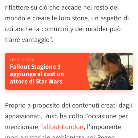
riflettere su ciò che accade nel resto del
mondo e creare le loro storie, un aspetto di
cui anche la community dei modder può
trarre vantaggio".
Fallout Stagione 3
aggiunge al cast un
attore di Star Wars
Proprio a proposito dei contenuti creati dagli
appassionati, Rush ha colto l'occasione per
menzionare
Fallout London
, l'imponente
mod amatoriale ambientata nel Regno