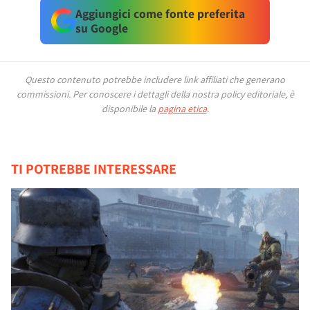
Aggiungici come fonte preferita
su Google
Questo contenuto potrebbe includere link affiliati che generano
commissioni.
Per conoscere i dettagli della nostra policy editoriale, è
disponibile la
pagina etica
.
TI POTREBBE INTERESSARE