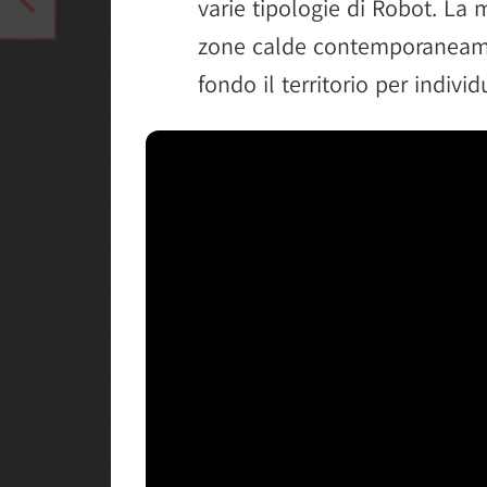
varie tipologie di Robot. La
zone calde contemporaneame
fondo il territorio per individ