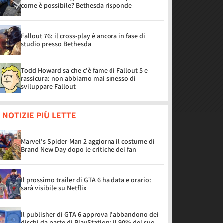
come è possibile? Bethesda risponde
Fallout 76: il cross-play è ancora in fase di
studio presso Bethesda
Todd Howard sa che c'è fame di Fallout 5 e
rassicura: non abbiamo mai smesso di
sviluppare Fallout
 NOTIZIE PIÙ LETTE
Marvel's Spider-Man 2 aggiorna il costume di
Brand New Day dopo le critiche dei fan
Il prossimo trailer di GTA 6 ha data e orario:
sarà visibile su Netflix
Il publisher di GTA 6 approva l'abbandono dei
dischi da parte di PlayStation: il 90% del suo