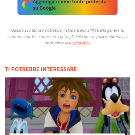
Aggiungici come fonte preferita
su Google
Questo contenuto potrebbe includere link affiliati che generano
commissioni.
Per conoscere i dettagli della nostra policy editoriale, è
disponibile la
pagina etica
.
TI POTREBBE INTERESSARE