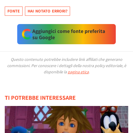
FONTE
HAI NOTATO ERRORI?
Aggiungici come fonte preferita
su Google
Questo contenuto potrebbe includere link affiliati che generano
commissioni.
Per conoscere i dettagli della nostra policy editoriale, è
disponibile la
pagina etica
.
TI POTREBBE INTERESSARE