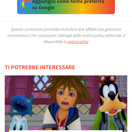
Aggiungici come fonte preferita
su Google
Questo contenuto potrebbe includere link affiliati che generano
commissioni.
Per conoscere i dettagli della nostra policy editoriale, è
disponibile la
pagina etica
.
TI POTREBBE INTERESSARE