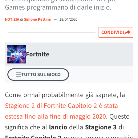
Games programmano di darle inizio.
NOTIZIA
di
Simone Pettine
—
18/04/2020
CONDIVIDI
Fortnite
TUTTO SUL GIOCO
Come ormai probabilmente già saprete, la
Stagione 2 di Fortnite Capitolo 2 è stata
estesa fino alla fine di maggio 2020
. Questo
significa che al
lancio
della
Stagione 3
di
Fortnite Capitolo 2
manca ancora parecchio