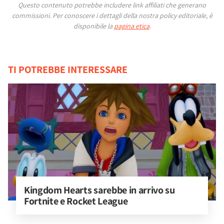
Questo contenuto potrebbe includere link affiliati che generano
commissioni.
Per conoscere i dettagli della nostra policy editoriale, è
disponibile la
pagina etica
.
TI POTREBBE INTERESSARE
Kingdom Hearts sarebbe in arrivo su 
Fortnite e Rocket League