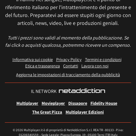
riferimento italiano per l'intrattenimento del presente e
del futuro. Preparatevi ad essere stupiti ogni giorno con
articoli, news, video, live e produzioni geniali.
Tutti i prezzi sono validi al momento della pubblicazione. Se
fai click o acquisti qualcosa, potremmo ricevere un compenso.
Informativa sui cookie
Privacy Policy
Termini e condizioni
Etica e trasparenza
Contatti
Lavora con noi
Aggiorna le impostazioni di tracciamento della pubblicità
IL NETWORK
Multiplayer
Movieplayer
Dissapore
Fidelity House
The Great Pizza
Multiplayer Edizioni
© 2026 Multiplayer.it è di proprietà di NetAddiction S.r.l. REA TR - 80133 - P.iva:
01206540559 – Sede Legale: Piazza Europa, 19 - 05100 Terni (TR) Italy