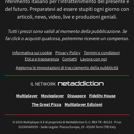
riferimento italiano per l'intrattenimento del presente e
del futuro. Preparatevi ad essere stupiti ogni giorno con
articoli, news, video, live e produzioni geniali.
Tutti i prezzi sono validi al momento della pubblicazione. Se
fai click o acquisti qualcosa, potremmo ricevere un compenso.
Informativa sui cookie
Privacy Policy
Termini e condizioni
Etica e trasparenza
Contatti
Lavora con noi
Aggiorna le impostazioni di tracciamento della pubblicità
IL NETWORK
Multiplayer
Movieplayer
Dissapore
Fidelity House
The Great Pizza
Multiplayer Edizioni
© 2026 Multiplayer.it è di proprietà di NetAddiction S.r.l. REA TR - 80133 - P.iva:
01206540559 – Sede Legale: Piazza Europa, 19 - 05100 Terni (TR) Italy