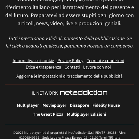
riferimento italiano per l'intrattenimento del presente e
del futuro. Preparatevi ad essere stupiti ogni giorno con
articoli, news, video, live e produzioni geniali.
Tutti i prezzi sono validi al momento della pubblicazione. Se
fai click o acquisti qualcosa, potremmo ricevere un compenso.
Informativa sui cookie
Privacy Policy
Termini e condizioni
Etica e trasparenza
Contatti
Lavora con noi
Aggiorna le impostazioni di tracciamento della pubblicità
IL NETWORK
Multiplayer
Movieplayer
Dissapore
Fidelity House
The Great Pizza
Multiplayer Edizioni
© 2026 Multiplayer.it è di proprietà di NetAddiction S.r.l. REA TR - 80133 - P.iva:
01206540559 – Sede Legale: Piazza Europa, 19 - 05100 Terni (TR) Italy