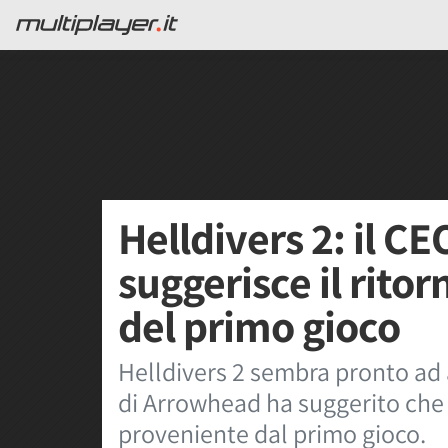
Helldivers 2: il C
suggerisce il ritor
del primo gioco
Helldivers 2 sembra pronto ad 
di Arrowhead ha suggerito che 
proveniente dal primo gioco.