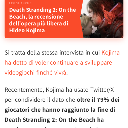
Death Stranding 2: On the
Beach, la recensione
dell'opera più libera di
Hideo Kojima
Si tratta della stessa intervista in cui
Kojima
ha detto di voler continuare a sviluppare
videogiochi finché vivrà
.
Recentemente, Kojima ha usato Twitter/X
per condividere il dato che
oltre il 79% dei
giocatori che hanno raggiunto la fine di
Death Stranding 2: On the Beach ha