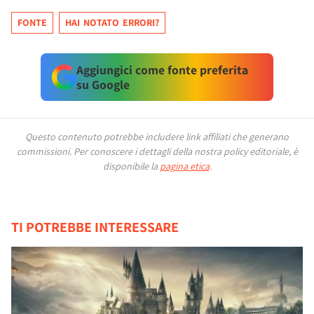
FONTE
HAI NOTATO ERRORI?
Aggiungici come fonte preferita
su Google
Questo contenuto potrebbe includere link affiliati che generano
commissioni.
Per conoscere i dettagli della nostra policy editoriale, è
disponibile la
pagina etica
.
TI POTREBBE INTERESSARE