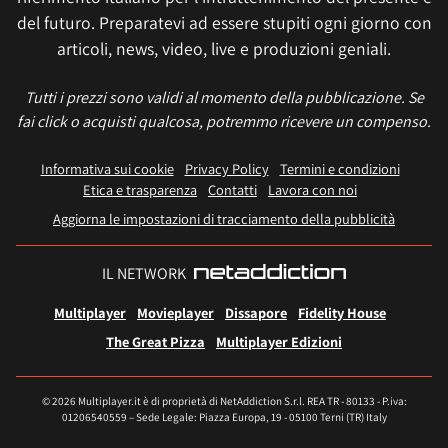
del futuro. Preparatevi ad essere stupiti ogni giorno con
articoli, news, video, live e produzioni geniali.
Tutti i prezzi sono validi al momento della pubblicazione. Se
fai click o acquisti qualcosa, potremmo ricevere un compenso.
Informativa sui cookie
Privacy Policy
Termini e condizioni
Etica e trasparenza
Contatti
Lavora con noi
Aggiorna le impostazioni di tracciamento della pubblicità
IL NETWORK
Multiplayer
Movieplayer
Dissapore
Fidelity House
The Great Pizza
Multiplayer Edizioni
© 2026 Multiplayer.it è di proprietà di NetAddiction S.r.l. REA TR - 80133 - P.iva:
01206540559 – Sede Legale: Piazza Europa, 19 - 05100 Terni (TR) Italy