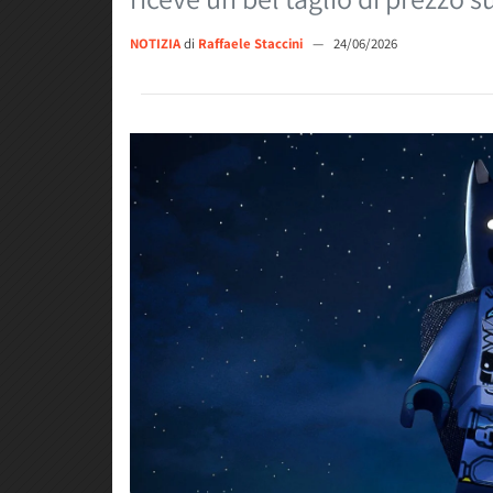
NOTIZIA
di
Raffaele Staccini
—
24/06/2026