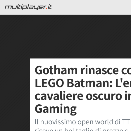
Gotham rinasce co
LEGO Batman: L'er
cavaliere oscuro i
Gaming
Il nuovissimo open world di T
riceve un bel taglio di prezzo 