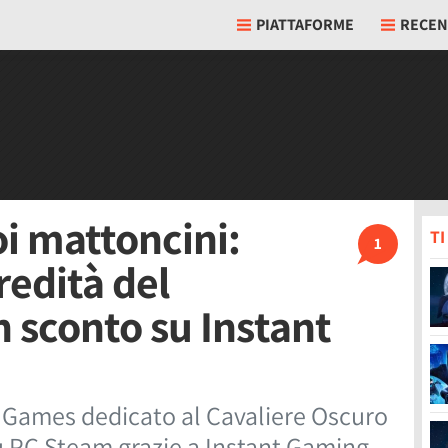
PIATTAFORME
RECEN
i mattoncini:
T
1
edità del
n sconto su Instant
T Games dedicato al Cavaliere Oscuro
su PC Steam grazie a Instant Gaming.