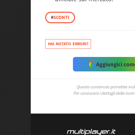
#
SCONTI
HAI NOTATO ERRORI?
Aggiungici come
Questo contenuto potrebbe includ
Per conoscere i dettagli della nostra