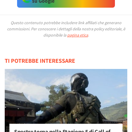
su Google
Questo contenuto potrebbe includere link affiliati che generano
commissioni.
Per conoscere i dettagli della nostra policy editoriale, è
disponibile la
pagina etica
.
TI POTREBBE INTERESSARE
Spectre torna nella Stagione 5 di Call of 