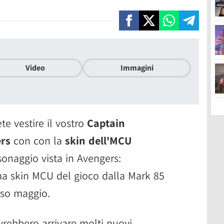
Video
Immagini
e vestire il vostro
Captain
ers
con con la
skin dell'MCU
rsonaggio vista in Avengers:
ma skin MCU del gioco dalla Mark 85
orso maggio.
vrebbero arrivare molti nuovi