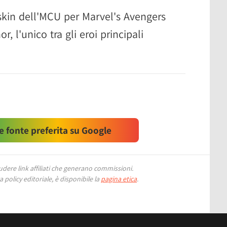
skin dell'MCU per Marvel's Avengers
, l'unico tra gli eroi principali
 fonte preferita su Google
ere link affiliati che generano commissioni.
 policy editoriale, è disponibile la
pagina etica
.