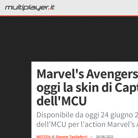
Marvel's Avengers
oggi la skin di Ca
dell'MCU
Disponibile da oggi 24 giugno 
dell'MCU per l'action Marvel's
NOTIZIA
di
Simone Tagliaferri
—
24/06/2021