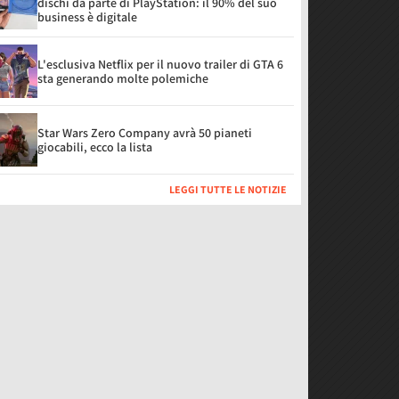
dischi da parte di PlayStation: il 90% del suo
business è digitale
L'esclusiva Netflix per il nuovo trailer di GTA 6
sta generando molte polemiche
Star Wars Zero Company avrà 50 pianeti
giocabili, ecco la lista
LEGGI TUTTE LE NOTIZIE