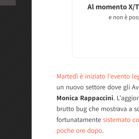
Al momento X/T
e non è poss
Martedì è iniziato l'evento 
un nuovo settore dove gli A
Monica Rappaccini
. L'aggi
brutto bug che mostrava a sc
fortunatamente
sistemato co
poche ore dopo
.