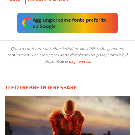
Aggiungici come fonte preferita
su Google
Questo contenuto potrebbe includere link affiliati che generano
commissioni.
Per conoscere i dettagli della nostra policy editoriale, è
disponibile la
pagina etica
.
TI POTREBBE INTERESSARE