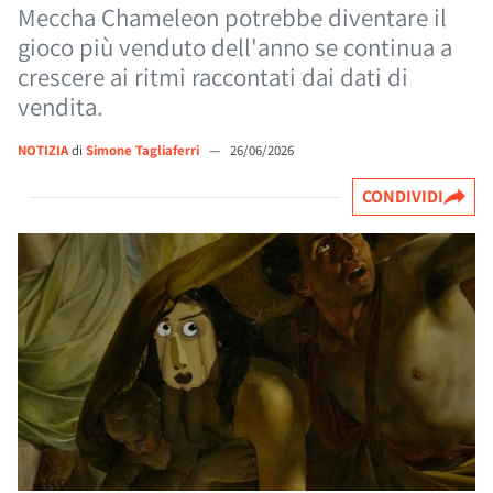
Meccha Chameleon potrebbe diventare il
gioco più venduto dell'anno se continua a
crescere ai ritmi raccontati dai dati di
vendita.
NOTIZIA
di
Simone Tagliaferri
—
26/06/2026
CONDIVIDI