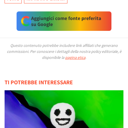
Aggiungici come fonte preferita
su Google
Questo contenuto potrebbe includere link affiliati che generano
commissioni.
Per conoscere i dettagli della nostra policy editoriale, è
disponibile la
pagina etica
.
TI POTREBBE INTERESSARE