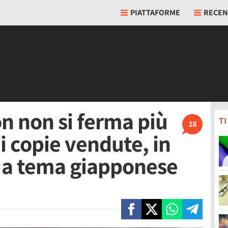
PIATTAFORME
RECEN
 non si ferma più
T
18
di copie vendute, in
 a tema giapponese