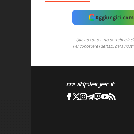
Aggiungici come
Questo contenuto potrebbe includ
Per conoscere i dettagli della nostra