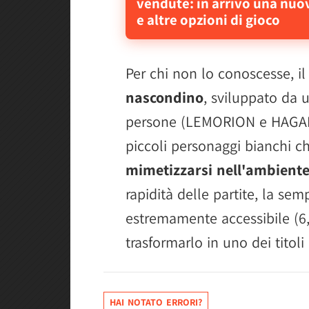
vendute: in arrivo una nuo
e altre opzioni di gioco
Per chi non lo conoscesse, i
nascondino
, sviluppato da
persone (LEMORION e HAGANE
piccoli personaggi bianchi 
mimetizzarsi nell'ambient
rapidità delle partite, la sem
estremamente accessibile (6,
trasformarlo in uno dei titol
HAI NOTATO ERRORI?