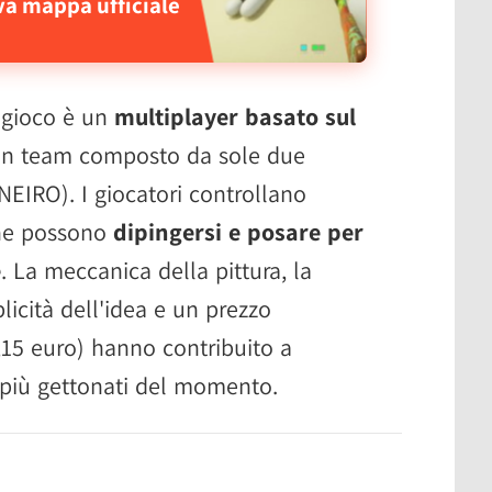
va mappa ufficiale
l gioco è un
multiplayer basato sul
 un team composto da sole due
IRO). I giocatori controllano
che possono
dipingersi e posare per
e
. La meccanica della pittura, la
plicità dell'idea e un prezzo
15 euro) hanno contribuito a
i più gettonati del momento.