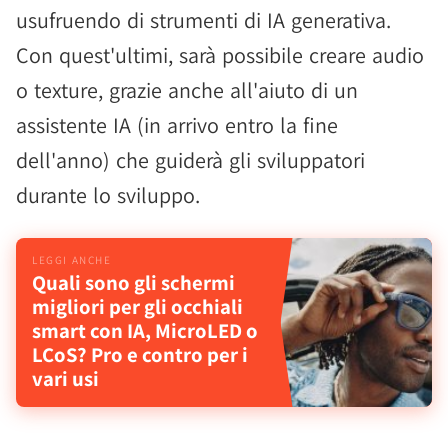
usufruendo di strumenti di IA generativa.
Con quest'ultimi, sarà possibile creare audio
o texture, grazie anche all'aiuto di un
assistente IA (in arrivo entro la fine
dell'anno) che guiderà gli sviluppatori
durante lo sviluppo.
Quali sono gli schermi
migliori per gli occhiali
smart con IA, MicroLED o
LCoS? Pro e contro per i
vari usi