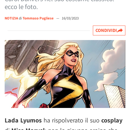
ecco le foto.
NOTIZIA
di
Tommaso Pugliese
—
16/03/2023
CONDIVIDI
Lada Lyumos
ha rispolverato il suo
cosplay