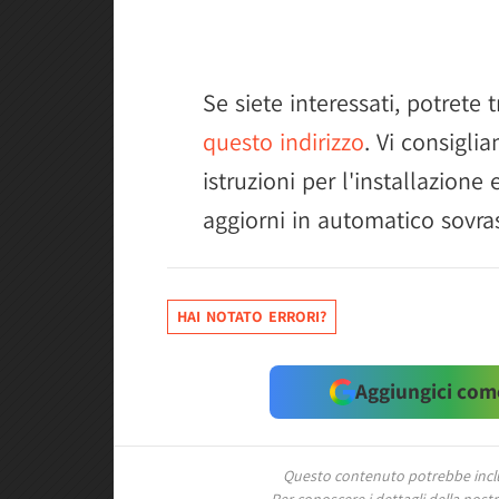
Se siete interessati, potret
questo indirizzo
. Vi consigli
istruzioni per l'installazione 
aggiorni in automatico sovras
HAI NOTATO ERRORI?
Aggiungici come
Questo contenuto potrebbe includ
Per conoscere i dettagli della nostra