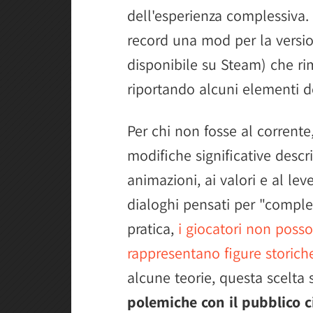
dell'esperienza complessiva. 
record una mod per la versi
disponibile su Steam) che ri
riportando alcuni elementi de
Per chi non fosse al corrent
modifiche significative desc
animazioni, ai valori e al lev
dialoghi pensati per "complet
pratica,
i giocatori non poss
rappresentano figure storich
alcune teorie, questa scelta 
polemiche con il pubblico c