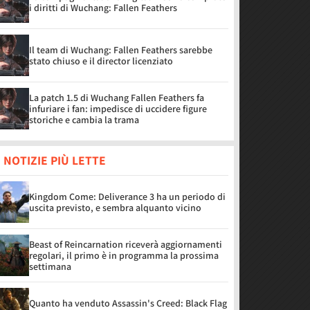
i diritti di Wuchang: Fallen Feathers
Il team di Wuchang: Fallen Feathers sarebbe
stato chiuso e il director licenziato
La patch 1.5 di Wuchang Fallen Feathers fa
infuriare i fan: impedisce di uccidere figure
storiche e cambia la trama
 NOTIZIE PIÙ LETTE
Kingdom Come: Deliverance 3 ha un periodo di
uscita previsto, e sembra alquanto vicino
Beast of Reincarnation riceverà aggiornamenti
regolari, il primo è in programma la prossima
settimana
Quanto ha venduto Assassin's Creed: Black Flag