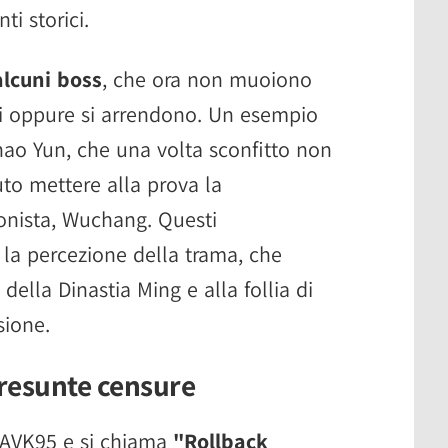
ti storici.
alcuni boss
, che ora non muoiono
vi oppure si arrendono. Un esempio
ao Yun, che una volta sconfitto non
uto mettere alla prova la
onista, Wuchang. Questi
la percezione della trama, che
della Dinastia Ming e alla follia di
sione.
resunte censure
a AVK95 e si chiama
"Rollback