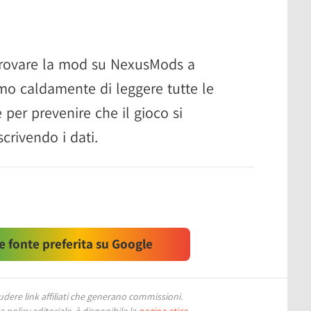
e trovare la mod su NexusMods a
amo caldamente di leggere tutte le
e per prevenire che il gioco si
crivendo i dati.
 fonte preferita su Google
ere link affiliati che generano commissioni.
 policy editoriale, è disponibile la
pagina etica
.