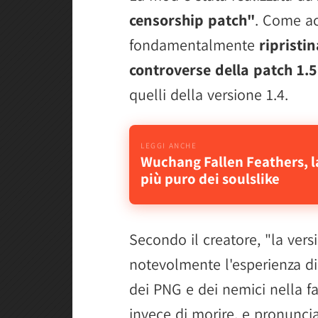
censorship patch"
. Come ac
fondamentalmente
ripristi
controverse della patch 1.5
quelli della versione 1.4.
Wuchang Fallen Feathers, l
più puro dei soulslike
Secondo il creatore, "la ver
notevolmente l'esperienza di
dei PNG e dei nemici nella f
invece di morire, e pronuncia