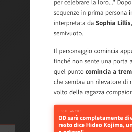
per celebrare la loro..." Dop
sequenze in prima persona in
interpretata da
Sophia Lillis
semivuoto.
Il personaggio comincia app
finché non sente una porta ap
quel punto
comincia a trem
che sembra un rilevatore di r
volto della ragazza compaiono
OD sarà completamente dive
resto dice Hideo Kojima, u
o odiare"