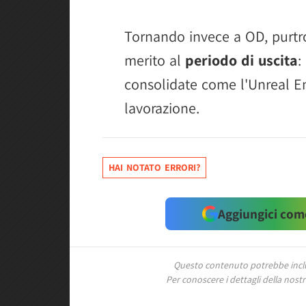
Tornando invece a OD, purtr
merito al
periodo di uscita
:
consolidate come l'Unreal En
lavorazione.
HAI NOTATO ERRORI?
Aggiungici come
Questo contenuto potrebbe includ
Per conoscere i dettagli della nostra