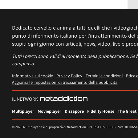
Dedicato cervello e anima a tutti quelli che i videogiochi
punto di riferimento italiano per l'intrattenimento del 
stupiti ogni giorno con articoli, news, video, live e prod
Tutti i prezzi sono validi al momento della pubblicazione. Se 
compenso.
Informativa sui cookie
Privacy Policy
Termini e condizioni
Etica 
Aggiorna le impostazioni di tracciamento della pubblicità
IL NETWORK
Multiplayer
Movieplayer
Dissapore
Fidelity House
The Great
© 2026 Multiplayer.it è di proprietà di NetAddiction S.r.l. REA TR - 80133 - P.iva: 012065