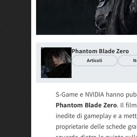
Phantom Blade Zero
Articoli
N
S-Game e NVIDIA hanno pub
Phantom Blade Zero
. Il fi
inedite di gameplay e a mette
proprietarie delle schede gr
sguardo dietro le quinte sul