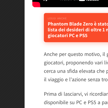
Phantom Blade Zero è stato
lista dei desideri di oltre 1
giocatori PC e PS5
Anche per questo motivo, il g
giocatori, proponendo vari live
cerca una sfida elevata che 
il viaggio e l'azione senza t
Prima di lasciarvi, vi ricor
disponibile su PC e PS5 a pa