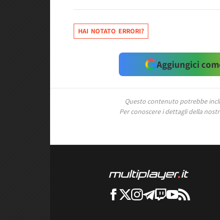
HAI NOTATO ERRORI?
Aggiungici come
Questo contenuto potrebbe includ
Per conoscere i dettagli della nostra