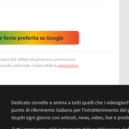
 fonte preferita su Google
ere link affiliati che generano commissioni.
 policy editoriale, è disponibile la
pagina etica
.
Dedicato cervello e anima a tutti quelli che i videogiochi
punto di riferimento italiano per l'intrattenimento del 
stupiti ogni giorno con articoli, news, video, live e prod