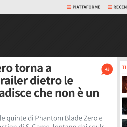
PIATTAFORME
RECEN
ro torna a
T
43
ailer dietro le
badisce che non è un
o le quinte di Phantom Blade Zero e
action di S-Game, lontano dai souls-