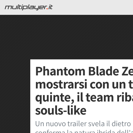
Phantom Blade Ze
mostrarsi con un tr
quinte, il team ri
souls-like
Un nuovo trailer svela il dietr
conferma la natura ibrida dell'