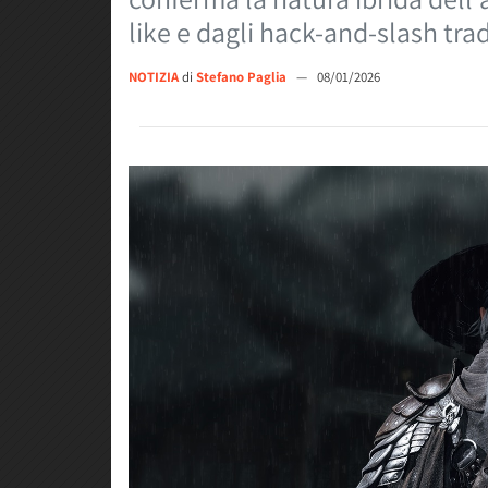
like e dagli hack-and-slash trad
NOTIZIA
di
Stefano Paglia
—
08/01/2026