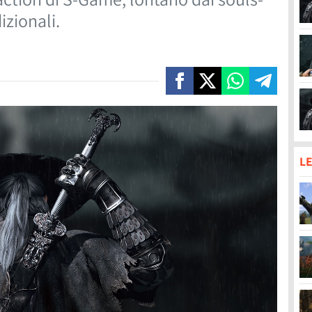
izionali.
LE