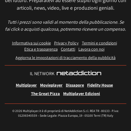
del futuro. Preparatevi ad essere stupiti ogni giorno con
articoli, news, video, live e produzioni geniali.
Tutti i prezzi sono validi al momento della pubblicazione. Se
fai click o acquisti qualcosa, potremmo ricevere un compenso.
Informativa sui cookie
Privacy Policy
Termini e condizioni
Etica e trasparenza
Contatti
Lavora con noi
Aggiorna le impostazioni di tracciamento della pubblicità
IL NETWORK
Multiplayer
Movieplayer
Dissapore
Fidelity House
The Great Pizza
Multiplayer Edizioni
© 2026 Multiplayer.it è di proprietà di NetAddiction S.r.l. REA TR - 80133 - P.iva:
01206540559 – Sede Legale: Piazza Europa, 19 - 05100 Terni (TR) Italy