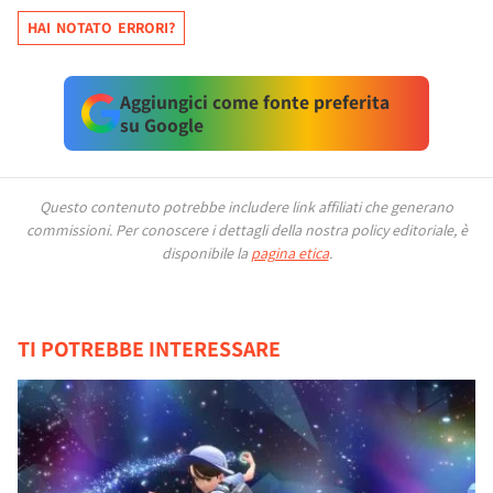
HAI NOTATO ERRORI?
Aggiungici come fonte preferita
su Google
Questo contenuto potrebbe includere link affiliati che generano
commissioni.
Per conoscere i dettagli della nostra policy editoriale, è
disponibile la
pagina etica
.
TI POTREBBE INTERESSARE