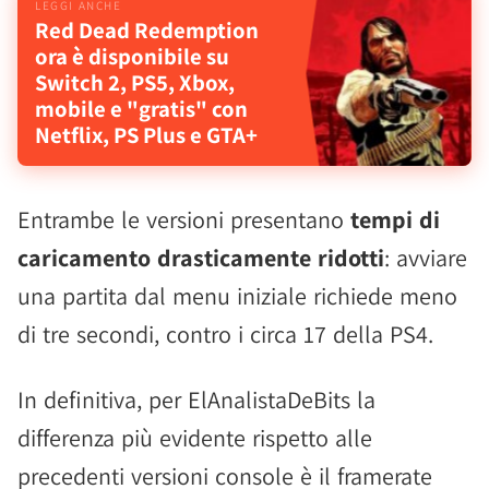
Red Dead Redemption
ora è disponibile su
Switch 2, PS5, Xbox,
mobile e "gratis" con
Netflix, PS Plus e GTA+
Entrambe le versioni presentano
tempi di
caricamento drasticamente ridotti
: avviare
una partita dal menu iniziale richiede meno
di tre secondi, contro i circa 17 della PS4.
In definitiva, per ElAnalistaDeBits la
differenza più evidente rispetto alle
precedenti versioni console è il framerate