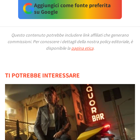
Aggiungici come fonte preferita
su Google
Questo contenuto potrebbe includere link affiliati che generano
commissioni.
Per conoscere i dettagli della nostra policy editoriale, è
disponibile la
pagina etica
.
TI POTREBBE INTERESSARE