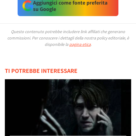
Aggiungici come fonte preferita
su Google
Questo contenuto potrebbe includere link affiliati che generano
commissioni.
Per conoscere i dettagli della nostra policy editoriale, è
disponibile la
pagina etica
.
TI POTREBBE INTERESSARE