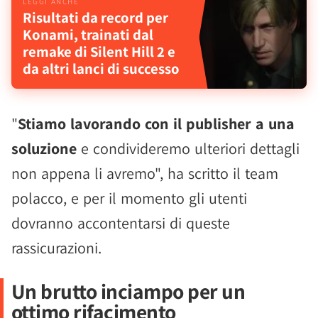
Risultati da record per
Konami, trainati dal
remake di Silent Hill 2 e
da altri lanci di successo
"
Stiamo lavorando con il publisher a una
soluzione
e condivideremo ulteriori dettagli
non appena li avremo", ha scritto il team
polacco, e per il momento gli utenti
dovranno accontentarsi di queste
rassicurazioni.
Un brutto inciampo per un
ottimo rifacimento