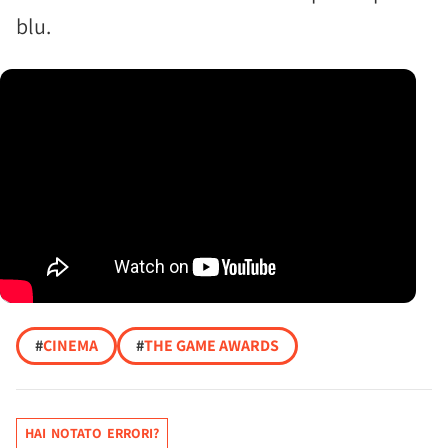
blu.
#
CINEMA
#
THE GAME AWARDS
HAI NOTATO ERRORI?