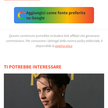
Aggiungici come fonte preferita
su Google
Questo contenuto potrebbe includere link affiliati che generano
commissioni.
Per conoscere i dettagli della nostra policy editoriale, è
disponibile la
pagina etica
.
TI POTREBBE INTERESSARE