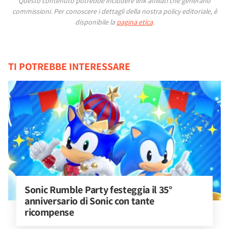
Questo contenuto potrebbe includere link affiliati che generano
commissioni.
Per conoscere i dettagli della nostra policy editoriale, è
disponibile la
pagina etica
.
TI POTREBBE INTERESSARE
Sonic Rumble Party festeggia il 35° 
anniversario di Sonic con tante 
ricompense